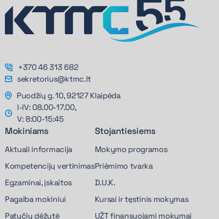
+370 46 313 682
sekretorius@ktmc.lt
Puodžių g. 10, 92127 Klaipėda
I-IV: 08.00-17.00,
V: 8:00-15:45
Mokiniams
Stojantiesiems
Aktuali informacija
Mokymo programos
Kompetencijų vertinimas
Priėmimo tvarka
Egzaminai, įskaitos
D.U.K.
Pagalba mokiniui
Kursai ir tęstinis mokymas
Patyčių dėžutė
UŽT finansuojami mokymai