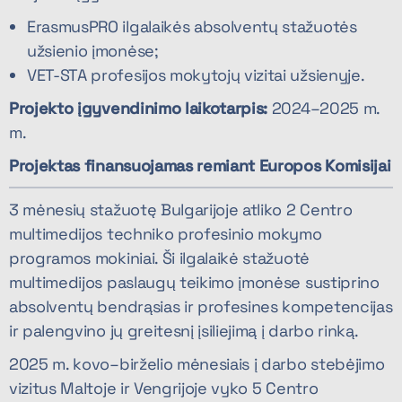
ErasmusPRO ilgalaikės absolventų stažuotės
užsienio įmonėse;
VET-STA profesijos mokytojų vizitai užsienyje.
Projekto įgyvendinimo laikotarpis:
2024–2025 m.
m.
Projektas finansuojamas remiant Europos Komisijai
3 mėnesių stažuotę Bulgarijoje atliko 2 Centro
multimedijos techniko profesinio mokymo
programos mokiniai. Ši ilgalaikė stažuotė
multimedijos paslaugų teikimo įmonėse sustiprino
absolventų bendrąsias ir profesines kompetencijas
ir palengvino jų greitesnį įsiliejimą į darbo rinką.
2025 m. kovo–birželio mėnesiais į darbo stebėjimo
vizitus Maltoje ir Vengrijoje vyko 5 Centro