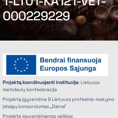
1-LT01-KA121-VET-
000229229
Projektą koordinuojanti institucija
: Lietuvos
darbdavių konfederacija
Projektą įgyvendina 9 Lietuvos profesinio mokymo
įstaigų konsorciumas „Darna“
Projekte įgyvendinamos veiklos: