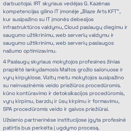
darbuotojai. IRT skyriaus vedėjas G. Kazėnas
kompetencijas gilino IT įmonėje „Blaze Arts KFT“,
kur susipažino su IT įmonės debesijos
infrastruktūros valdymu, Cloud paslaugų diegimu ir
saugumo užtikrinimu, web serverių valdymu ir
saugumo užtikrinimu, web serverių paslaugos
našumo optimizavimu.
4 Paslaugų skyriaus mokytojos profesines žinias
praplėtė lankydamosis Maltos grožio salonuose ir
vyrų kirpyklose. Vizitų metu mokytojos susipažino
su neinvazinėmis veido priežiūros procedūromis.
kūno kontūravimo ir detoksikacijos procedūromis,
vyrų kirpimu, barzdų ir ūsų kirpimu ir formavimu,
SPA procedūromis veido ir galvos priežiūrai.
Užsienio partnerinėse institucijose įgyta profesinė
patirtis bus perkelta į ugdymo procesą.