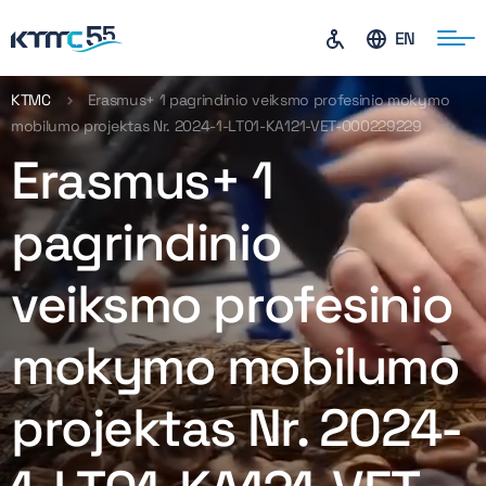
EN
KTMC
Erasmus+ 1 pagrindinio veiksmo profesinio mokymo
mobilumo projektas Nr. 2024-1-LT01-KA121-VET-000229229
ontaktai
Erasmus+ 1
pagrindinio
veiksmo profesinio
mokymo mobilumo
projektas Nr. 2024-