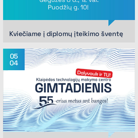
Kviečiame į diplomų įteikimo šventę
05
04