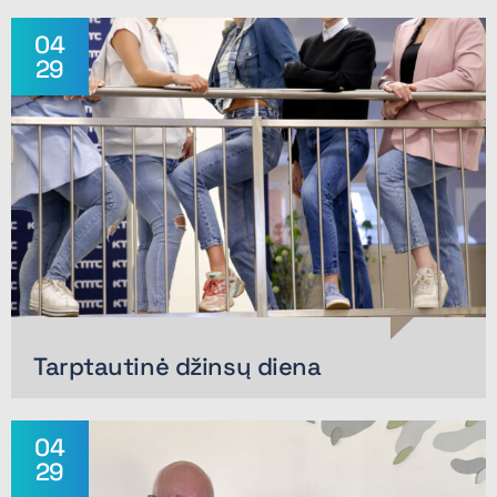
04
29
Tarptautinė džinsų diena
04
29