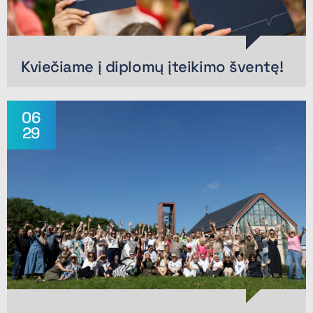
Kviečiame į diplomų įteikimo šventę!
06
29