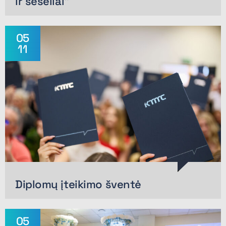
ir šešėliai“
05
11
Diplomų įteikimo šventė
05