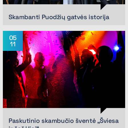
Skambanti Puodžių gatvės istorija
05
11
Paskutinio skambučio šventė „Šviesa