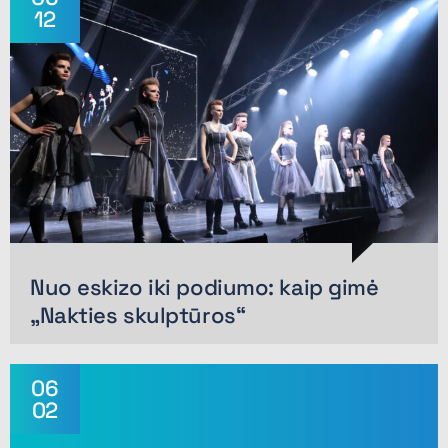
12
Nuo eskizo iki podiumo: kaip gimė
„Nakties skulptūros“
06
02