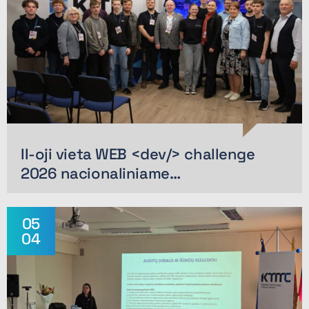
II-oji vieta WEB <dev/> challenge
2026 nacionaliniame…
05
04