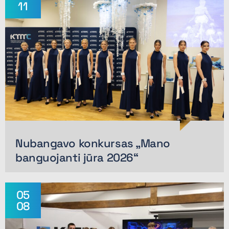
11
Nubangavo konkursas „Mano
banguojanti jūra 2026“
05
08