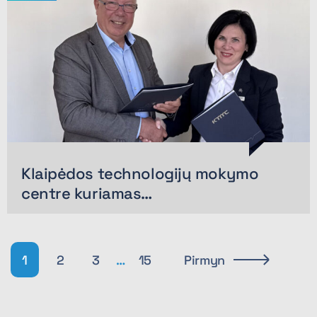
Klaipėdos technologijų mokymo
centre kuriamas…
1
2
3
…
15
Pirmyn