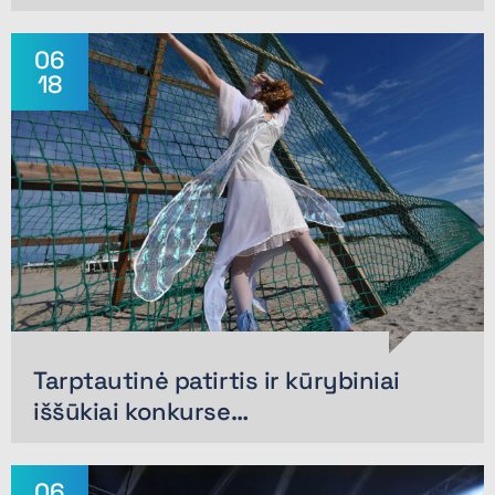
06
18
Tarptautinė patirtis ir kūrybiniai
iššūkiai konkurse…
06