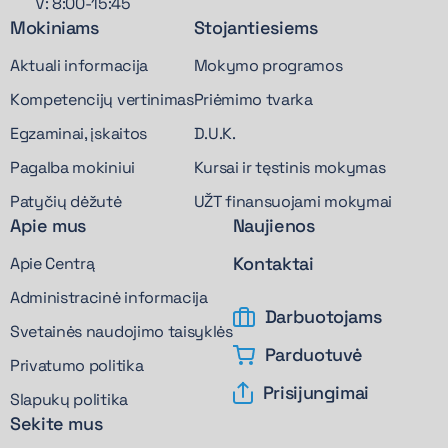
V: 8:00-15:45
Mokiniams
Stojantiesiems
Aktuali informacija
Mokymo programos
Kompetencijų vertinimas
Priėmimo tvarka
Egzaminai, įskaitos
D.U.K.
Pagalba mokiniui
Kursai ir tęstinis mokymas
Patyčių dėžutė
UŽT finansuojami mokymai
Apie mus
Naujienos
Kontaktai
Apie Centrą
Administracinė informacija
Darbuotojams
Svetainės naudojimo taisyklės
Parduotuvė
Privatumo politika
Prisijungimai
Slapukų politika
Sekite mus