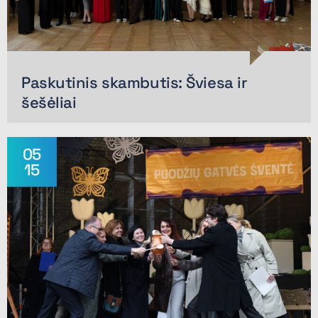
Paskutinis skambutis: Šviesa ir
šešėliai
05
15