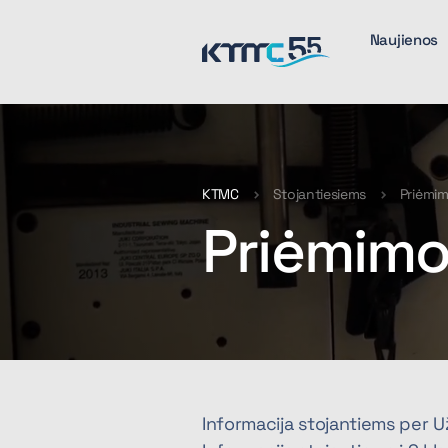
Naujienos
KTMC
Stojantiesiems
Priėmim
Priėmimo
Informacija stojantiems per 