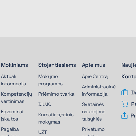
Mokiniams
Stojantiesiems
Apie mus
Nauji
Konta
Aktuali
Mokymo
Apie Centrą
informacija
programos
Administracinė
D
Kompetencijų
Priėmimo tvarka
informacija
vertinimas
P
D.U.K.
Svetainės
Egzaminai,
naudojimo
Kursai ir tęstinis
Pr
įskaitos
taisyklės
mokymas
Pagalba
Privatumo
UŽT