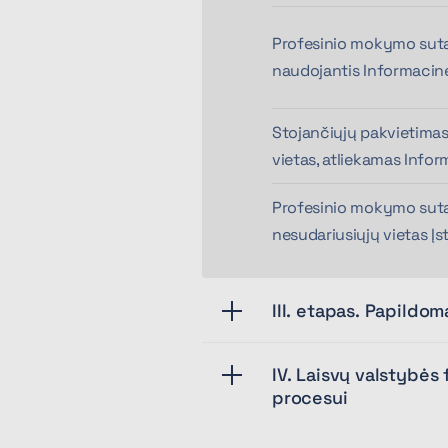
Profesinio mokymo sutar
naudojantis Informacine
Stojančiųjų pakvietimas
vietas, atliekamas Info
Profesinio mokymo sutar
nesudariusiųjų vietas Į
III. etapas. Papildo
IV. Laisvų valstybė
procesui