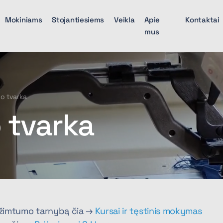
Mokiniams
Stojantiesiems
Veikla
Apie
Kontaktai
mus
o tvarka
 tvarka
Užimtumo tarnybą čia →
Kursai ir tęstinis mokymas