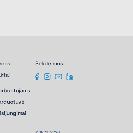
enos
Sekite mus
ktai
arbuotojams
arduotuvė
isijungimai
© 1971–2026