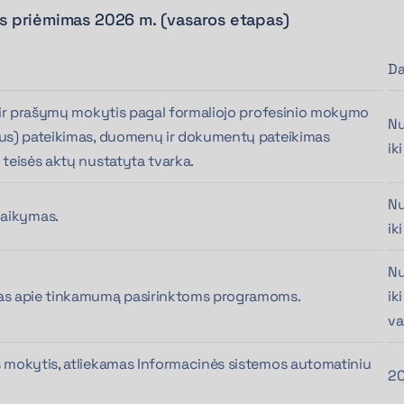
nis priėmimas 2026 m. (vasaros etapas)
Da
a ir prašymų mokytis pagal formaliojo profesinio mokymo
Nu
ius) pateikimas, duomenų ir dokumentų pateikimas
ik
 teisės aktų nustatyta tvarka.
Nu
, laikymas.
ik
Nu
as apie tinkamumą pasirinktoms programoms.
ik
va
 mokytis, atliekamas Informacinės sistemos automatiniu
20