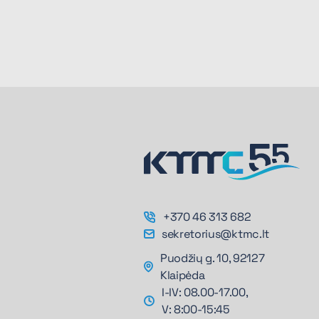
+370 46 313 682
sekretorius@ktmc.lt
Puodžių g. 10, 92127
Klaipėda
I-IV: 08.00-17.00,
V: 8:00-15:45