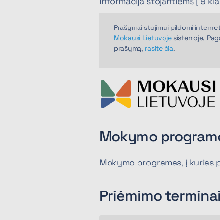
Informacija stojantiems į 9 kl
Prašymai stojimui pildomi interne
Mokausi Lietuvoje
sistemoje. Paga
prašymą,
rasite čia
.
Mokymo program
Mokymo programas, į kurias pr
Priėmimo termina