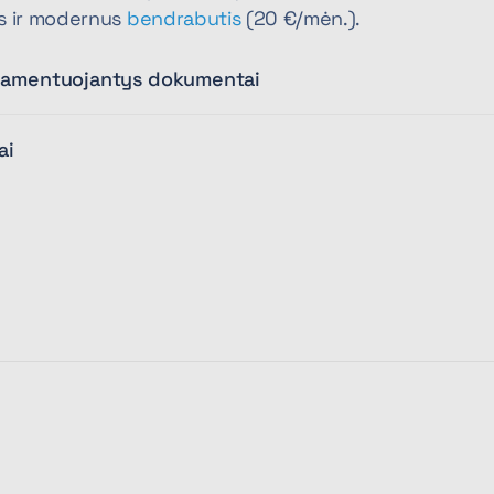
s ir modernus
bendrabutis
(20 €/mėn.).
glamentuojantys dokumentai
ai