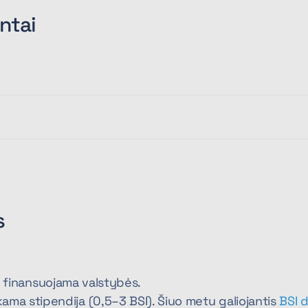
ntai
s
ija finansuojama valstybės.
a stipendija (0,5–3 BSI). Šiuo metu galiojantis
BSI 