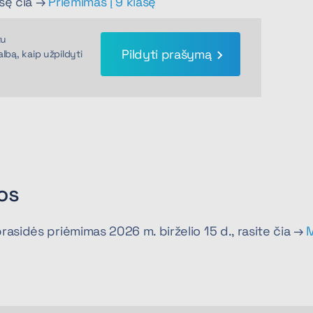
asę čia →
Priėmimas į 9 klasę
tu
Pildyti prašymą
lbą, kaip užpildyti
os
asidės priėmimas 2026 m. birželio 15 d., rasite čia →
i