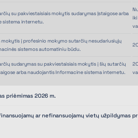
Nu
čių su pakviestaisiais mokytis sudarymas Įstaigose arba
ik
 sistema internetu.
va
 mokytis į profesinio mokymo sutarčių nesudariusiųjų
20
rmacinės sistemos automatiniu būdu.
čių sudarymas su pakviestaisiais mokytis į šių sutarčių
20
staigose arba naudojantis Informacine sistema internetu.
va
mas priėmimas 2026 m.
s finansuojamų ar nefinansuojamų vietų užpildymas 