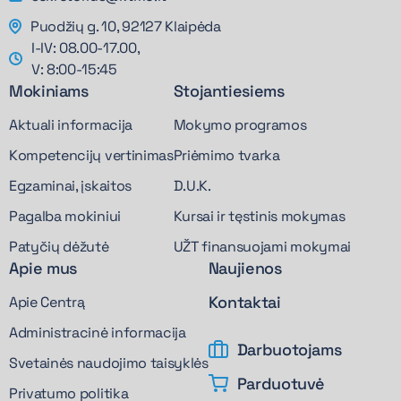
Puodžių g. 10, 92127 Klaipėda
I-IV: 08.00-17.00,
V: 8:00-15:45
Mokiniams
Stojantiesiems
Aktuali informacija
Mokymo programos
Kompetencijų vertinimas
Priėmimo tvarka
Egzaminai, įskaitos
D.U.K.
Pagalba mokiniui
Kursai ir tęstinis mokymas
Patyčių dėžutė
UŽT finansuojami mokymai
Apie mus
Naujienos
Kontaktai
Apie Centrą
Administracinė informacija
Darbuotojams
Svetainės naudojimo taisyklės
Parduotuvė
Privatumo politika