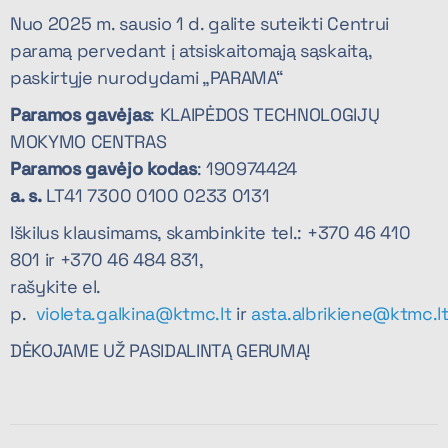
Nuo 2025 m. sausio 1 d. galite suteikti Centrui
paramą pervedant į atsiskaitomąją sąskaitą,
paskirtyje nurodydami „PARAMA“
Paramos gavėjas
: KLAIPĖDOS TECHNOLOGIJŲ
MOKYMO CENTRAS
Paramos gavėjo kodas
: 190974424
a. s.
LT41 7300 0100 0233 0131
Iškilus klausimams, skambinkite tel.: +370 46 410
801 ir +370 46 484 831,
rašykite el.
p.
violeta.galkina@ktmc.lt
ir
asta.albrikiene@ktmc.l
DĖKOJAME UŽ PASIDALINTĄ GERUMĄ!