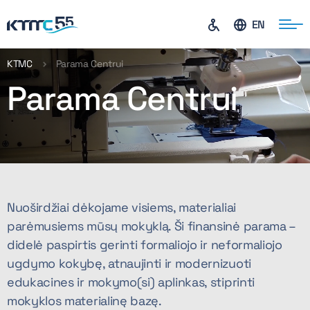
EN
KTMC
Parama Centrui
Parama Centrui
ontaktai
Nuoširdžiai dėkojame visiems, materialiai
parėmusiems mūsų mokyklą. Ši finansinė parama –
didelė paspirtis gerinti formaliojo ir neformaliojo
ugdymo kokybę, atnaujinti ir modernizuoti
edukacines ir mokymo(si) aplinkas, stiprinti
mokyklos materialinę bazę.