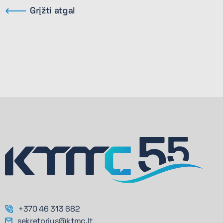
Grįžti atgal
+370 46 313 682
sekretorius@ktmc.lt