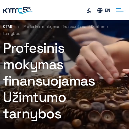
EN
KTMC
Profesinis mokymas finansuojamas Užimtumo
tarnybos
ontaktai
Profesinis
mokymas
finansuojamas
Užimtumo
tarnybos