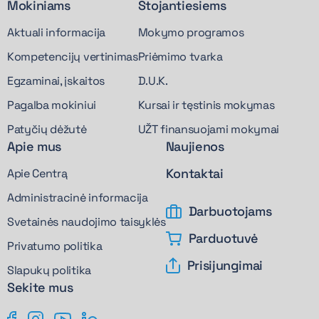
Mokiniams
Stojantiesiems
Aktuali informacija
Mokymo programos
Kompetencijų vertinimas
Priėmimo tvarka
Egzaminai, įskaitos
D.U.K.
Pagalba mokiniui
Kursai ir tęstinis mokymas
Patyčių dėžutė
UŽT finansuojami mokymai
Apie mus
Naujienos
Kontaktai
Apie Centrą
Administracinė informacija
Darbuotojams
Svetainės naudojimo taisyklės
Parduotuvė
Privatumo politika
Prisijungimai
Slapukų politika
Sekite mus