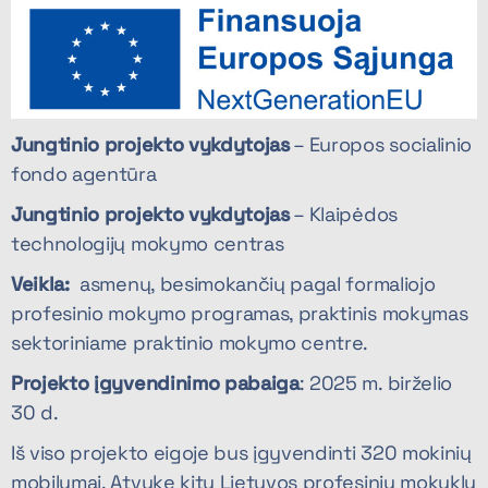
Jungtinio projekto vykdytojas
– Europos socialinio
fondo agentūra
Jungtinio projekto vykdytojas
– Klaipėdos
technologijų mokymo centras
Veikla:
asmenų, besimokančių pagal formaliojo
profesinio mokymo programas, praktinis mokymas
sektoriniame praktinio mokymo centre.
Projekto įgyvendinimo pabaiga
: 2025 m. birželio
30 d.
Iš viso projekto eigoje bus įgyvendinti 320 mokinių
mobilumai. Atvykę kitų Lietuvos profesinių mokyklų