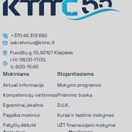
+370 46 313 682
sekretorius@ktmc.lt
Puodžių g. 10, 92127 Klaipėda
I-IV: 08.00-17.00,
V: 8:00-15:45
Mokiniams
Stojantiesiems
Aktuali informacija
Mokymo programos
Kompetencijų vertinimas
Priėmimo tvarka
Egzaminai, įskaitos
D.U.K.
Pagalba mokiniui
Kursai ir tęstinis mokymas
Patyčių dėžutė
UŽT finansuojami mokymai