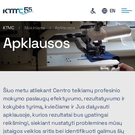
EN
KTMC
Mokiniams
Apklausos
Apklausos
ontaktai
Šiuo metu atliekant Centro teikiamų profesinio
mokymo paslaugų efektyvumo, rezultatyvumo ir
kokybės tyrimą, kviečiame ir Jus dalyvauti
apklausoje, kurios rezultatai bus ypatingai
reikšmingi, siekiant nustatyti problemines mūsų
įstaigos veiklos sritis bei identifikuoti galimus šių