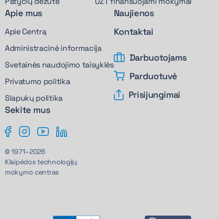
Patyčių dėžutė
UŽT finansuojami mokymai
Apie mus
Naujienos
Kontaktai
Apie Centrą
Administracinė informacija
Darbuotojams
Svetainės naudojimo taisyklės
Parduotuvė
Privatumo politika
Prisijungimai
Slapukų politika
Sekite mus
© 1971–2026
Klaipėdos technologijų
mokymo centras