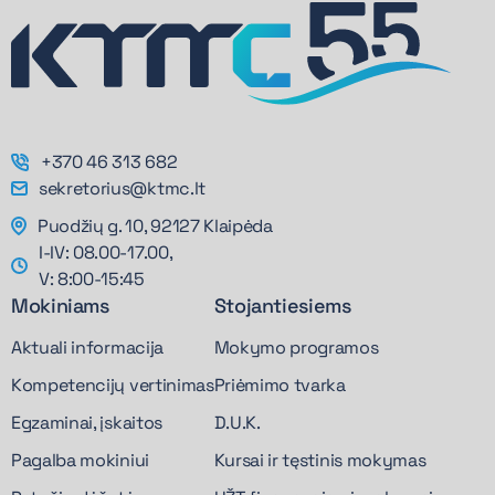
+370 46 313 682
sekretorius@ktmc.lt
Puodžių g. 10, 92127 Klaipėda
I-IV: 08.00-17.00,
V: 8:00-15:45
Mokiniams
Stojantiesiems
Aktuali informacija
Mokymo programos
Kompetencijų vertinimas
Priėmimo tvarka
Egzaminai, įskaitos
D.U.K.
Pagalba mokiniui
Kursai ir tęstinis mokymas