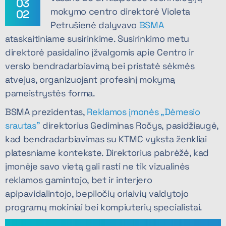
03
mokymo centro direktorė Violeta
02
Petrušienė dalyvavo
BSMA
ataskaitiniame susirinkime. Susirinkimo metu
direktorė pasidalino įžvalgomis apie Centro ir
verslo bendradarbiavimą bei pristatė sėkmės
atvejus, organizuojant profesinį mokymą
pameistrystės forma.
BSMA prezidentas,
Reklamos įmonės „Dėmesio
srautas”
direktorius Gediminas Ročys, pasidžiaugė,
kad bendradarbiavimas su KTMC vyksta ženkliai
platesniame kontekste. Direktorius pabrėžė, kad
įmonėje savo vietą gali rasti ne tik vizualinės
reklamos gamintojo, bet ir interjero
apipavidalintojo, bepiločių orlaivių valdytojo
programų mokiniai bei kompiuterių specialistai.