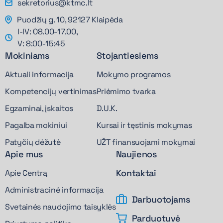
sekretorius@ktmc.lt
Puodžių g. 10, 92127 Klaipėda
I-IV: 08.00-17.00,
V: 8:00-15:45
Mokiniams
Stojantiesiems
Aktuali informacija
Mokymo programos
Kompetencijų vertinimas
Priėmimo tvarka
Egzaminai, įskaitos
D.U.K.
Pagalba mokiniui
Kursai ir tęstinis mokymas
Patyčių dėžutė
UŽT finansuojami mokymai
Apie mus
Naujienos
Kontaktai
Apie Centrą
Administracinė informacija
Darbuotojams
Svetainės naudojimo taisyklės
Parduotuvė