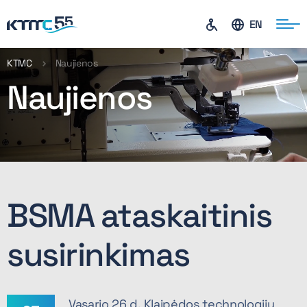
EN
KTMC
Naujienos
Naujienos
ontaktai
BSMA ataskaitinis
susirinkimas
Vasario 26 d. Klaipėdos technologijų