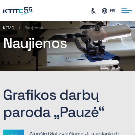
EN
KTMC
Naujienos
Naujienos
ontaktai
Grafikos darbų
paroda „Pauzė“
Nuoširdžiai kviečiame Jus aplankyti