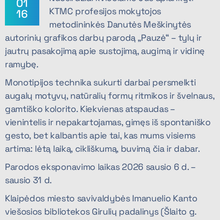
01
KTMC profesijos mokytojos
16
metodininkės Danutės Meškinytės
autorinių grafikos darbų parodą „Pauzė“ – tylų ir
jautrų pasakojimą apie sustojimą, augimą ir vidinę
ramybę.
Monotipijos technika sukurti darbai persmelkti
augalų motyvų, natūralių formų ritmikos ir švelnaus,
gamtiško kolorito. Kiekvienas atspaudas –
vienintelis ir nepakartojamas, gimęs iš spontaniško
gesto, bet kalbantis apie tai, kas mums visiems
artima: lėtą laiką, cikliškumą, buvimą čia ir dabar.
Parodos eksponavimo laikas 2026 sausio 6 d. –
sausio 31 d.
Klaipėdos miesto savivaldybės Imanuelio Kanto
viešosios bibliotekos Girulių padalinys (Šlaito g.