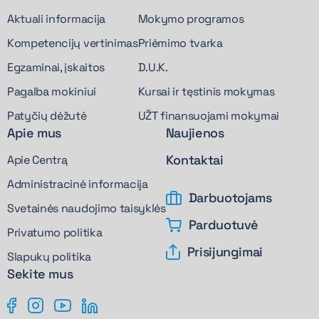
Aktuali informacija
Mokymo programos
Kompetencijų vertinimas
Priėmimo tvarka
Egzaminai, įskaitos
D.U.K.
Pagalba mokiniui
Kursai ir tęstinis mokymas
Patyčių dėžutė
UŽT finansuojami mokymai
Apie mus
Naujienos
Kontaktai
Apie Centrą
Administracinė informacija
Darbuotojams
Svetainės naudojimo taisyklės
Parduotuvė
Privatumo politika
Prisijungimai
Slapukų politika
Sekite mus