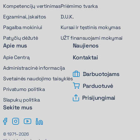
Kompetencijų vertinimas
Priėmimo tvarka
Egzaminai, įskaitos
D.U.K.
Pagalba mokiniui
Kursai ir tęstinis mokymas
Patyčių dėžutė
UŽT finansuojami mokymai
Apie mus
Naujienos
Kontaktai
Apie Centrą
Administracinė informacija
Darbuotojams
Svetainės naudojimo taisyklės
Parduotuvė
Privatumo politika
Prisijungimai
Slapukų politika
Sekite mus
© 1971–2026