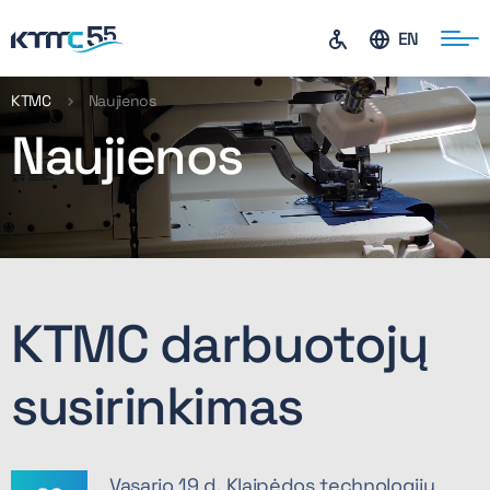
EN
KTMC
Naujienos
Naujienos
ontaktai
KTMC darbuotojų
susirinkimas
Vasario 19 d. Klaipėdos technologijų