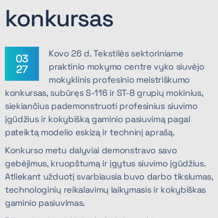
konkursas
Kovo 26 d. Tekstilės sektoriniame
03
praktinio mokymo centre vyko siuvėjo
27
mokyklinis profesinio meistriškumo
konkursas, subūręs S-116 ir ST-8 grupių mokinius,
siekiančius pademonstruoti profesinius siuvimo
įgūdžius ir kokybišką gaminio pasiuvimą pagal
pateiktą modelio eskizą ir techninį aprašą.
Konkurso metu dalyviai demonstravo savo
gebėjimus, kruopštumą ir įgytus siuvimo įgūdžius.
Atliekant užduotį svarbiausia buvo darbo tikslumas,
technologinių reikalavimų laikymasis ir kokybiškas
gaminio pasiuvimas.