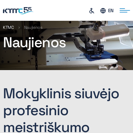
EN
KTMC
Naujienos
Naujienos
ontaktai
Mokyklinis siuvėjo
profesinio
meistriškumo