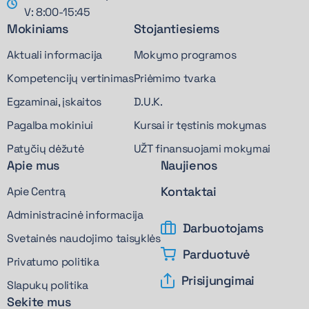
V: 8:00-15:45
Mokiniams
Stojantiesiems
Aktuali informacija
Mokymo programos
Kompetencijų vertinimas
Priėmimo tvarka
Egzaminai, įskaitos
D.U.K.
Pagalba mokiniui
Kursai ir tęstinis mokymas
Patyčių dėžutė
UŽT finansuojami mokymai
Apie mus
Naujienos
Kontaktai
Apie Centrą
Administracinė informacija
Darbuotojams
Svetainės naudojimo taisyklės
Parduotuvė
Privatumo politika
Prisijungimai
Slapukų politika
Sekite mus