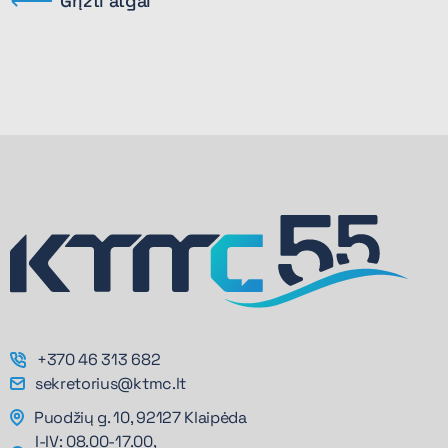
Grįžti atgal
+370 46 313 682
sekretorius@ktmc.lt
Puodžių g. 10, 92127 Klaipėda
I-IV: 08.00-17.00,