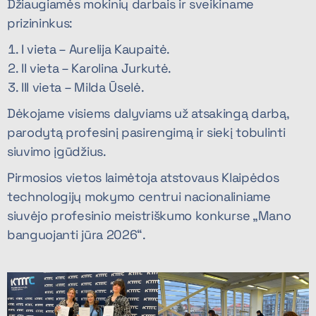
Džiaugiamės mokinių darbais ir sveikiname
prizininkus:
I vieta – Aurelija Kaupaitė.
II vieta – Karolina Jurkutė.
III vieta – Milda Ūselė.
Dėkojame visiems dalyviams už atsakingą darbą,
parodytą profesinį pasirengimą ir siekį tobulinti
siuvimo įgūdžius.
Pirmosios vietos laimėtoja atstovaus Klaipėdos
technologijų mokymo centrui nacionaliniame
siuvėjo profesinio meistriškumo konkurse „Mano
banguojanti jūra 2026“.