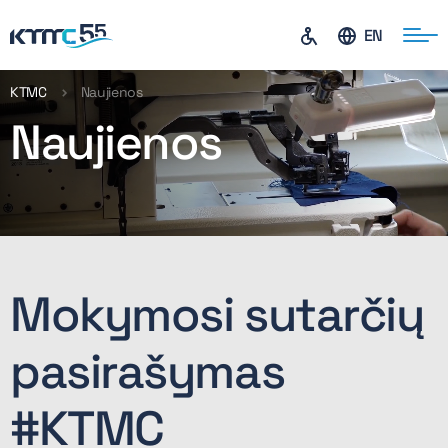
EN
KTMC
Naujienos
Naujienos
ontaktai
Mokymosi sutarčių
pasirašymas
#KTMC