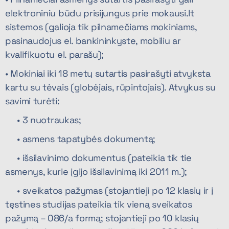
elektroniniu būdu prisijungus prie mokausi.lt
sistemos (galioja tik pilnamečiams mokiniams,
pasinaudojus el. bankininkyste, mobiliu ar
kvalifikuotu el. parašu);
• Mokiniai iki 18 metų sutartis pasirašyti atvyksta
kartu su tėvais (globėjais, rūpintojais). Atvykus su
savimi turėti:
• 3 nuotraukas;
• asmens tapatybės dokumentą;
• išsilavinimo dokumentus (pateikia tik tie
asmenys, kurie įgijo išsilavinimą iki 2011 m.);
• sveikatos pažymas (stojantieji po 12 klasių ir į
tęstines studijas pateikia tik vieną sveikatos
pažymą – 086/a formą; stojantieji po 10 klasių