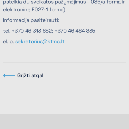
pateikia du sveikatos pažymėjimus – 086/a formą ir
elektroninę E027-1 formą).
Informacija pasiteirauti:
tel. +370 46 313 682; +370 46 484 835
el. p.
sekretorius@ktmc.lt
Grįžti atgal