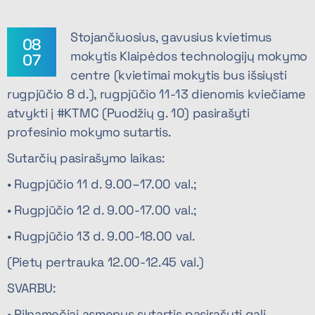
Stojančiuosius, gavusius kvietimus
08
mokytis Klaipėdos technologijų mokymo
07
centre (kvietimai mokytis bus išsiųsti
rugpjūčio 8 d.), rugpjūčio 11-13 dienomis kviečiame
atvykti į #KTMC (Puodžių g. 10) pasirašyti
profesinio mokymo sutartis.
Sutarčių pasirašymo laikas:
• Rugpjūčio 11 d. 9.00–17.00 val.;
• Rugpjūčio 12 d. 9.00-17.00 val.;
• Rugpjūčio 13 d. 9.00-18.00 val.
(Pietų pertrauka 12.00-12.45 val.)
SVARBU:
• Pilnamečiai asmenys sutartis pasirašyti gali