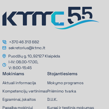
+370 46 313 682
sekretorius@ktmc.lt
Puodžių g. 10, 92127 Klaipėda
I-IV: 08.00-17.00,
V: 8:00-15:45
Mokiniams
Stojantiesiems
Aktuali informacija
Mokymo programos
Kompetencijų vertinimas
Priėmimo tvarka
Egzaminai, įskaitos
D.U.K.
Pagalba mokiniui
Kursai ir tęstinis mokymas