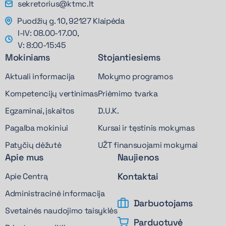
sekretorius@ktmc.lt
Puodžių g. 10, 92127 Klaipėda
I-IV: 08.00-17.00,
V: 8:00-15:45
Mokiniams
Stojantiesiems
Aktuali informacija
Mokymo programos
Kompetencijų vertinimas
Priėmimo tvarka
Egzaminai, įskaitos
D.U.K.
Pagalba mokiniui
Kursai ir tęstinis mokymas
Patyčių dėžutė
UŽT finansuojami mokymai
Apie mus
Naujienos
Kontaktai
Apie Centrą
Administracinė informacija
Darbuotojams
Svetainės naudojimo taisyklės
Parduotuvė