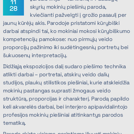
11
skyrių mokinių piešinių paroda,
28
kviečianti pažvelgti į grožio pasaulį per
jaunų kūrėjų akis. Parodoje pristatomi kūrybiški
darbai atspindi tai, ko mokiniai mokosi kūrybiškumo
kompetencijų pamokose: nuo pirmųjų veido
proporcijų pažinimo iki sudėtingesnių portretų bei
šukuosenų interpretacijų.
Didžiąją ekspozicijos dalį sudaro piešimo technika
atlikti darbai – portretai, atskirų veido dalių
studijos, plaukų stilistikos piešiniai, kurie atskleidžia
mokinių pastangas suprasti žmogaus veido
struktūrą, proporcijas ir charakterį. Parodą papildo
keli akvarelės darbai, bei interjero apipavidalintojo
profesijos mokinių piešiniai atitinkantys parodos
tematiką.
Paroda skirta visiems, norintiems išvysti mokinių