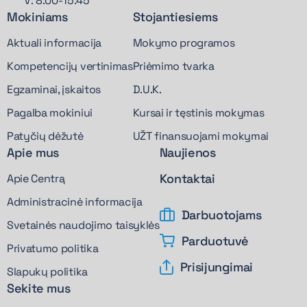
V: 8:00-15:45
Mokiniams
Stojantiesiems
Aktuali informacija
Mokymo programos
Kompetencijų vertinimas
Priėmimo tvarka
Egzaminai, įskaitos
D.U.K.
Pagalba mokiniui
Kursai ir tęstinis mokymas
Patyčių dėžutė
UŽT finansuojami mokymai
Apie mus
Naujienos
Kontaktai
Apie Centrą
Administracinė informacija
Darbuotojams
Svetainės naudojimo taisyklės
Parduotuvė
Privatumo politika
Prisijungimai
Slapukų politika
Sekite mus