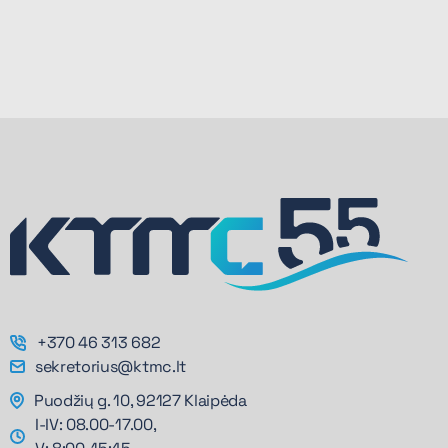
+370 46 313 682
sekretorius@ktmc.lt
Puodžių g. 10, 92127 Klaipėda
I-IV: 08.00-17.00,