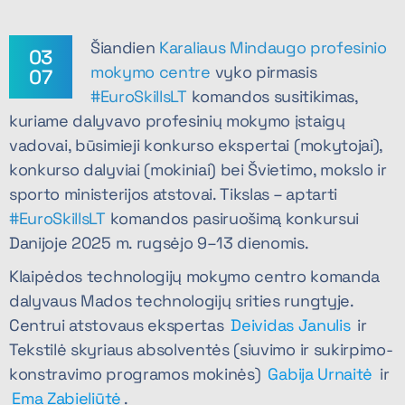
Šiandien
Karaliaus Mindaugo profesinio
03
mokymo centre
vyko pirmasis
07
#EuroSkillsLT
komandos susitikimas,
kuriame dalyvavo profesinių mokymo įstaigų
vadovai, būsimieji konkurso ekspertai (mokytojai),
konkurso dalyviai (mokiniai) bei Švietimo, mokslo ir
sporto ministerijos atstovai. Tikslas – aptarti
#EuroSkillsLT
komandos pasiruošimą konkursui
Danijoje 2025 m. rugsėjo 9–13 dienomis.
Klaipėdos technologijų mokymo centro komanda
dalyvaus Mados technologijų srities rungtyje.
Centrui atstovaus ekspertas
Deividas Janulis
ir
Tekstilė skyriaus absolventės (siuvimo ir sukirpimo-
konstravimo programos mokinės)
Gabija Urnaitė
ir
Ema Zabieliūtė
.