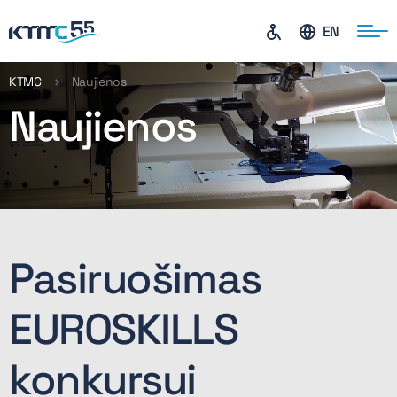
EN
KTMC
Naujienos
Naujienos
ontaktai
Pasiruošimas
EUROSKILLS
konkursui