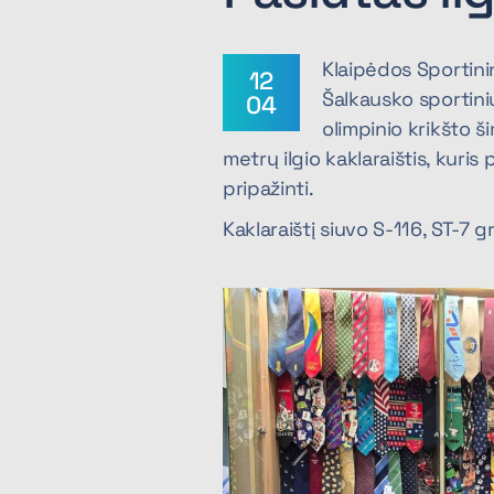
Klaipėdos Sportini
12
Šalkausko sportini
04
olimpinio krikšto 
metrų ilgio kaklaraištis, kuris
pripažinti.
Kaklaraištį siuvo S-116, ST-7 