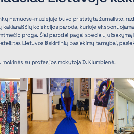
nkų namuose-muziejuje buvo pristatyta žurnalisto, radi
ų kaklaraiščių kolekcijos paroda, kurioje eksponuojama
šimtmečio proga. Šiai parodai pagal specialų užsakymą 
 pateiktas Lietuvos išskirtinių pasiekimų tarnybai, pasiek
gr. mokinės su profesijos mokytoja D. Klumbienė.