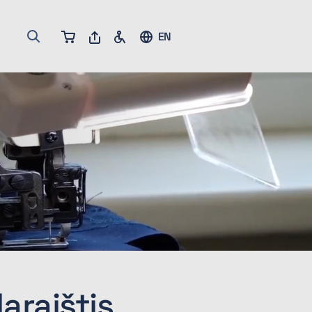
EN
araištis