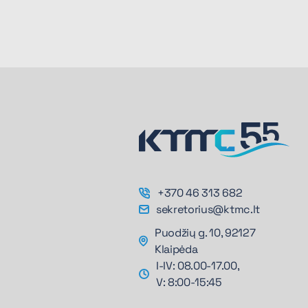
+370 46 313 682
sekretorius@ktmc.lt
Puodžių g. 10, 92127
Klaipėda
I-IV: 08.00-17.00,
V: 8:00-15:45