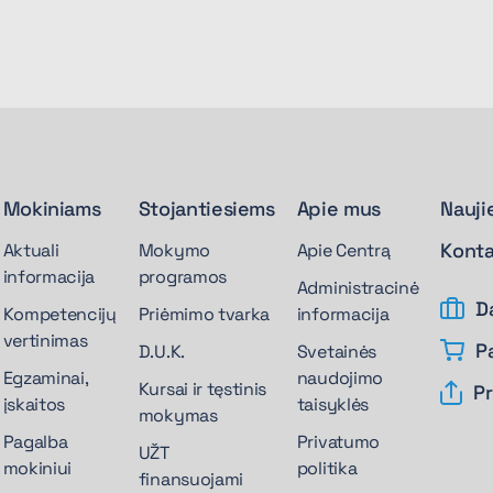
Mokiniams
Stojantiesiems
Apie mus
Nauji
Konta
Aktuali
Mokymo
Apie Centrą
informacija
programos
Administracinė
D
Kompetencijų
Priėmimo tvarka
informacija
vertinimas
P
D.U.K.
Svetainės
Egzaminai,
naudojimo
Kursai ir tęstinis
Pr
įskaitos
taisyklės
mokymas
Pagalba
Privatumo
UŽT
mokiniui
politika
finansuojami