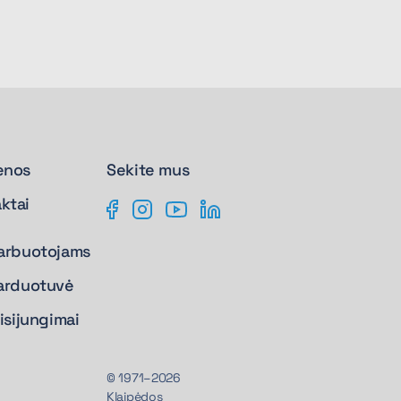
enos
Sekite mus
ktai
arbuotojams
arduotuvė
isijungimai
© 1971–2026
Klaipėdos