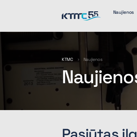
Naujienos
KTMC
Naujienos
Naujieno
Pasiūtas ilg