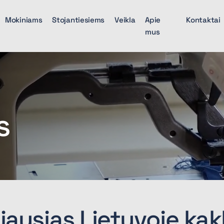
Mokiniams
Stojantiesiems
Veikla
Apie
Kontaktai
mus
s
iausias Lietuvoje kakl