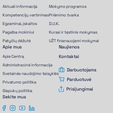
Aktuali informacija
Mokymo programos
Kompetencijų vertinimas
Priėmimo tvarka
Egzaminai, įskaitos
D.U.K.
Pagalba mokiniui
Kursai ir tęstinis mokymas
Patyčių dėžutė
UŽT finansuojami mokymai
Apie mus
Naujienos
Kontaktai
Apie Centrą
Administracinė informacija
Darbuotojams
Svetainės naudojimo taisyklės
Parduotuvė
Privatumo politika
Prisijungimai
Slapukų politika
Sekite mus