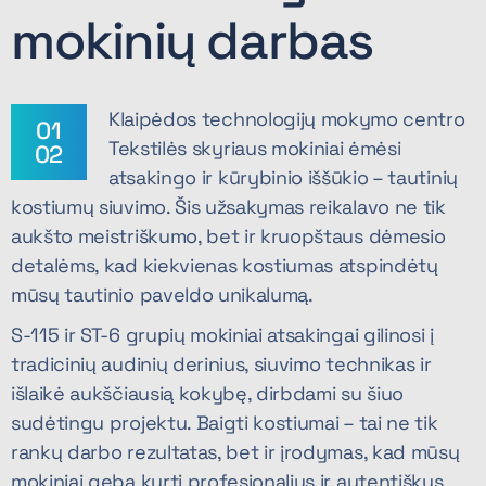
mokinių darbas
Klaipėdos technologijų mokymo centro
01
Tekstilės skyriaus mokiniai ėmėsi
02
atsakingo ir kūrybinio iššūkio – tautinių
kostiumų siuvimo. Šis užsakymas reikalavo ne tik
aukšto meistriškumo, bet ir kruopštaus dėmesio
detalėms, kad kiekvienas kostiumas atspindėtų
mūsų tautinio paveldo unikalumą.
S-115 ir ST-6 grupių mokiniai atsakingai gilinosi į
tradicinių audinių derinius, siuvimo technikas ir
išlaikė aukščiausią kokybę, dirbdami su šiuo
sudėtingu projektu. Baigti kostiumai – tai ne tik
rankų darbo rezultatas, bet ir įrodymas, kad mūsų
mokiniai geba kurti profesionalius ir autentiškus