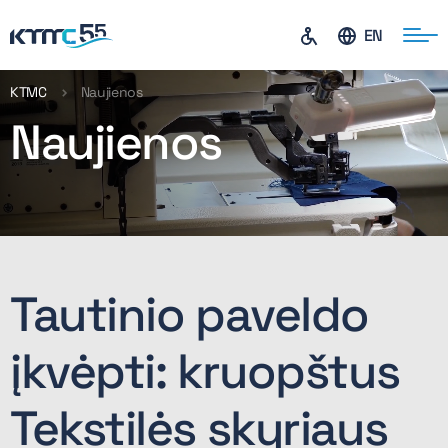
EN
KTMC
Naujienos
Naujienos
ontaktai
Tautinio paveldo
įkvėpti: kruopštus
Tekstilės skyriaus