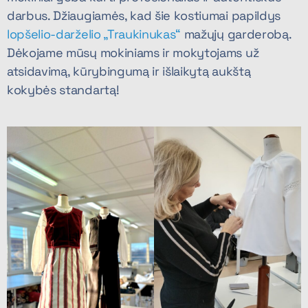
darbus. Džiaugiamės, kad šie kostiumai papildys
lopšelio-darželio „Traukinukas“
mažųjų garderobą.
Dėkojame mūsų mokiniams ir mokytojams už
atsidavimą, kūrybingumą ir išlaikytą aukštą
kokybės standartą!