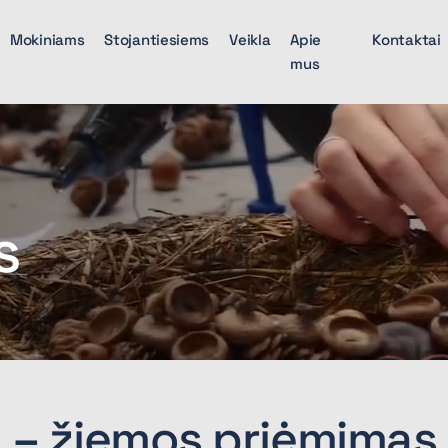
Mokiniams
Stojantiesiems
Veikla
Apie
Kontaktai
mus
s
. – žiemos priėmimas 