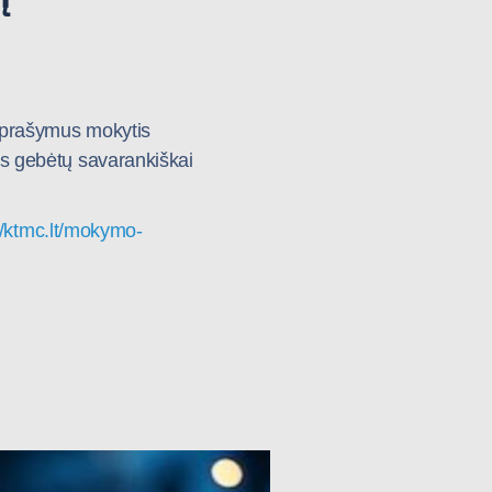
i prašymus mokytis
ris gebėtų savarankiškai
//ktmc.lt/mokymo-