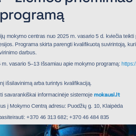
o programą
ijų mokymo centras nuo 2025 m. vasario 5 d. kviečia teikt
sijos. Programa skirta parengti kvalifikuotą suvirintoją, ku
suvirinimo darbus.
5 m. vasario 5–13 Išsamiau apie mokymo programą:
https:
į išsilavinimą arba turintys kvalifikaciją.
mokausi.lt
ti savarankiškai informacinėje sistemoje
kus į Mokymo Centrą adresu: Puodžių g. 10, Klaipėda
pasiteirauti: +370 46 313 682; +370 46 484 835