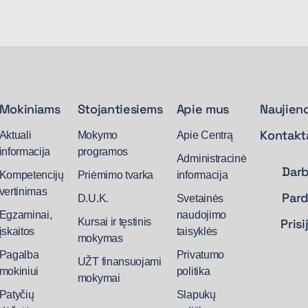
Mokiniams
Stojantiesiems
Apie mus
Naujien
Kontakt
Aktuali
Mokymo
Apie Centrą
informacija
programos
Administracinė
Dar
Kompetencijų
Priėmimo tvarka
informacija
vertinimas
Par
D.U.K.
Svetainės
Egzaminai,
naudojimo
Kursai ir tęstinis
Pris
įskaitos
taisyklės
mokymas
Pagalba
Privatumo
UŽT finansuojami
mokiniui
politika
mokymai
Patyčių
Slapukų