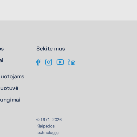
os
Sekite mus
ai
buotojams
duotuvė
ijungimai
© 1971–2026
Klaipėdos
technologijų