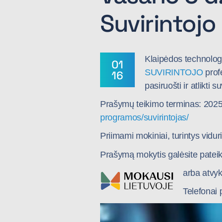
Suvirintoj
Klaipėdos technolog
01
SUVIRINTOJO
profe
16
pasiruošti ir atlikti 
Prašymų teikimo terminas: 202
programos/suvirintojas/
Priimami mokiniai, turintys vidurin
Prašymą mokytis galėsite pateik
arba atvy
Telefonai 