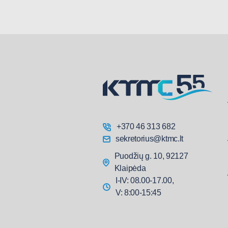
+370 46 313 682
sekretorius@ktmc.lt
Puodžių g. 10, 92127
Klaipėda
I-IV: 08.00-17.00,
V: 8:00-15:45