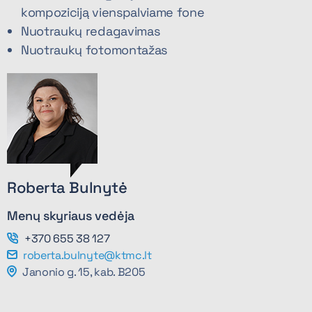
kompoziciją vienspalviame fone
Nuotraukų redagavimas
Nuotraukų fotomontažas
Roberta Bulnytė
Menų skyriaus vedėja
+370 655 38 127
roberta.bulnyte@ktmc.lt
Janonio g. 15, kab. B205