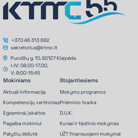
+370 46 313 682
sekretorius@ktmc.lt
Puodžių g. 10, 92127 Klaipėda
I-IV: 08.00-17.00,
V: 8:00-15:45
Mokiniams
Stojantiesiems
Aktuali informacija
Mokymo programos
Kompetencijų vertinimas
Priėmimo tvarka
Egzaminai, įskaitos
D.U.K.
Pagalba mokiniui
Kursai ir tęstinis mokymas
Patyčių dėžutė
UŽT finansuojami mokymai