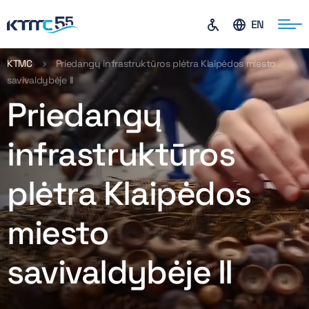
EN
KTMC
Priedangų infrastruktūros plėtra Klaipėdos miesto
savivaldybėje II
ontaktai
Priedangų
infrastruktūros
plėtra Klaipėdos
miesto
savivaldybėje II