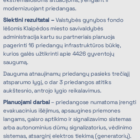
modernizuojant priedangas.
Siektini rezultatai
–
Valstybės gynybos fondo
lėšomis Klaipėdos miesto savivaldybės
administracija kartu su partneriais planuoja
pagerinti 16 priedangų infrastruktūros būklę,
kurios galės užtikrinti apie 4426 gyventojų
saugumą.
Dauguma atnaujinamų priedangų pasieks trečiąjį
atsparumo lygį, o dar 3 priedangos atitiks
aukštesnio, antrojo lygio reikalavimus.
Planuojami darbai
– priedangose numatoma įrengti
evakuacinius išėjimus, apsaugines priemones
langams, gaisro aptikimo ir signalizavimo sistemas
arba autonominius dūmų signalizatorius, vėdinimo
sistemas, atsarginį elektros tiekimą (generatorių).