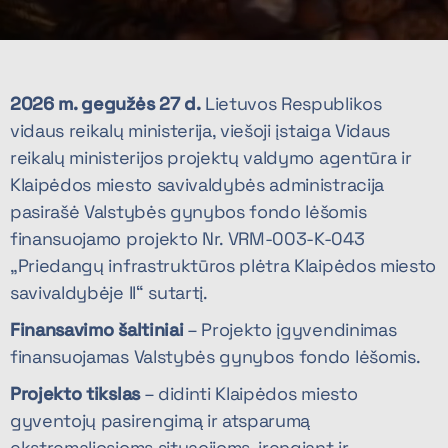
2026 m. gegužės 27 d.
Lietuvos Respublikos
vidaus reikalų ministerija, viešoji įstaiga Vidaus
reikalų ministerijos projektų valdymo agentūra ir
Klaipėdos miesto savivaldybės administracija
pasirašė Valstybės gynybos fondo lėšomis
finansuojamo projekto Nr. VRM-003-K-043
„Priedangų infrastruktūros plėtra Klaipėdos miesto
savivaldybėje II“ sutartį.
Finansavimo šaltiniai
– Projekto įgyvendinimas
finansuojamas Valstybės gynybos fondo lėšomis.
Projekto tikslas
– didinti Klaipėdos miesto
gyventojų pasirengimą ir atsparumą
ekstremaliosioms situacijoms, įrengiant ir