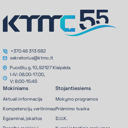
+370 46 313 682
sekretorius@ktmc.lt
Puodžių g. 10, 92127 Klaipėda
I-IV: 08.00-17.00,
V: 8:00-15:45
Mokiniams
Stojantiesiems
Aktuali informacija
Mokymo programos
Kompetencijų vertinimas
Priėmimo tvarka
Egzaminai, įskaitos
D.U.K.