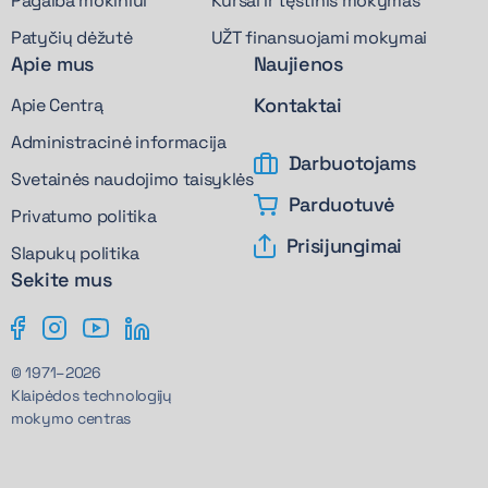
Pagalba mokiniui
Kursai ir tęstinis mokymas
Patyčių dėžutė
UŽT finansuojami mokymai
Apie mus
Naujienos
Kontaktai
Apie Centrą
Administracinė informacija
Darbuotojams
Svetainės naudojimo taisyklės
Parduotuvė
Privatumo politika
Prisijungimai
Slapukų politika
Sekite mus
© 1971–2026
Klaipėdos technologijų
mokymo centras