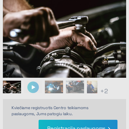
+2
Kviečiame registruotis Centro teikiamoms
paslaugoms, Jums patogiu laiku.
Registracija paslaugoms