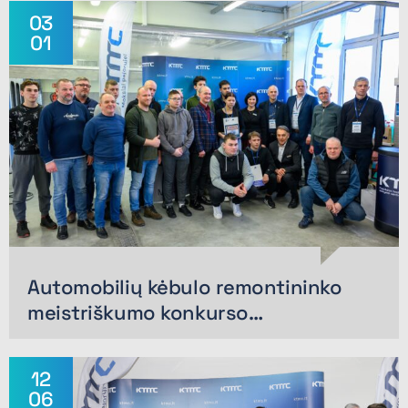
03
01
Automobilių kėbulo remontininko
meistriškumo konkurso…
12
06