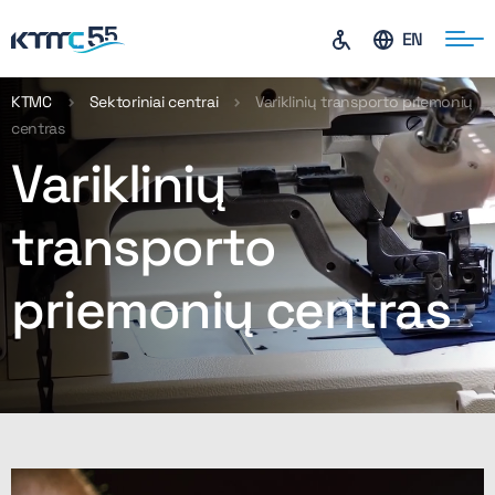
EN
KTMC
Sektoriniai centrai
Variklinių transporto priemonių
centras
ontaktai
Variklinių
transporto
priemonių centras