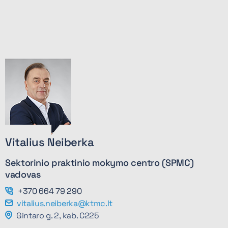
Vitalius Neiberka
Sektorinio praktinio mokymo centro (SPMC)
vadovas
+370 664 79 290
vitalius.neiberka@ktmc.lt
Gintaro g. 2, kab. C225