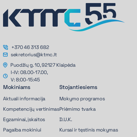
+370 46 313 682
sekretorius@ktmc.lt
Puodžių g. 10, 92127 Klaipėda
I-IV: 08.00-17.00,
V: 8:00-15:45
Mokiniams
Stojantiesiems
Aktuali informacija
Mokymo programos
Kompetencijų vertinimas
Priėmimo tvarka
Egzaminai, įskaitos
D.U.K.
Pagalba mokiniui
Kursai ir tęstinis mokymas