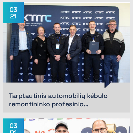
03
21
Tarptautinis automobilių kėbulo
remontininko profesinio…
03
01