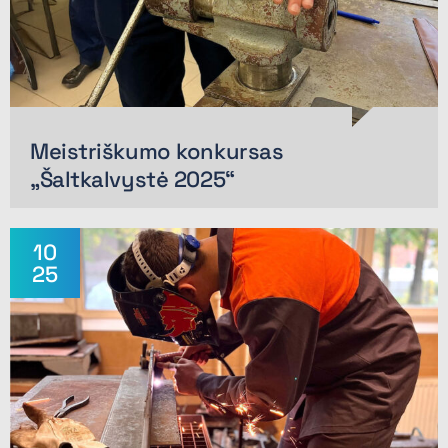
Meistriškumo konkursas
„Šaltkalvystė 2025“
10
25